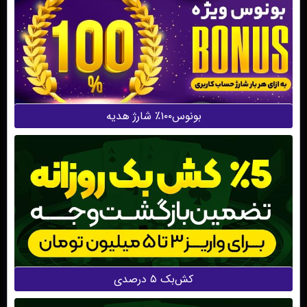
بونوس۱۰۰٪ شارژ هدیه
کش‌بک ۵ درصدی